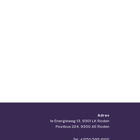
Adres
1e Energieweg 13, 9301 LK Roden
Postbus 224, 9300 AE Roden
Tel. +3150 595 6100