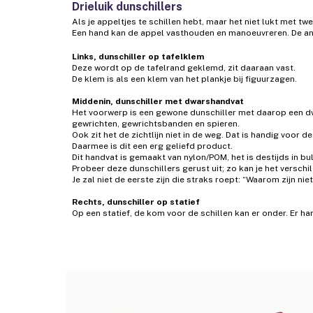
Drieluik dunschillers
Als je appeltjes te schillen hebt, maar het niet lukt met tw
Een hand kan de appel vasthouden en manoeuvreren. De an
Links, dunschiller op tafelklem
Deze wordt op de tafelrand geklemd, zit daaraan vast.
De klem is als een klem van het plankje bij figuurzagen.
Middenin, dunschiller met dwarshandvat
Het voorwerp is een gewone dunschiller met daarop een dwa
gewrichten, gewrichtsbanden en spieren.
Ook zit het de zichtlijn niet in de weg. Dat is handig voor 
Daarmee is dit een erg geliefd product.
Dit handvat is gemaakt van nylon/POM, het is destijds in 
Probeer deze dunschillers gerust uit; zo kan je het verschil
Je zal niet de eerste zijn die straks roept: “Waarom zijn nie
Rechts, dunschiller op statief
Op een statief, de kom voor de schillen kan er onder. Er h