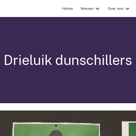
Home
Nieuws
Over ons
ip to main content
Skip to navigat
Drieluik dunschillers