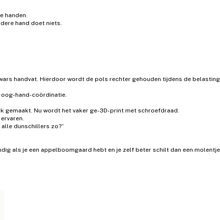
ee handen.
dere hand doet niets.
rs handvat. Hierdoor wordt de pols rechter gehouden tijdens de belasting. 
de oog-hand-coördinatie.
bulk gemaakt. Nu wordt het vaker ge-3D-print met schroefdraad.
 ervaren.
t alle dunschillers zo?”
andig als je een appelboomgaard hebt en je zelf beter schilt dan een molentje