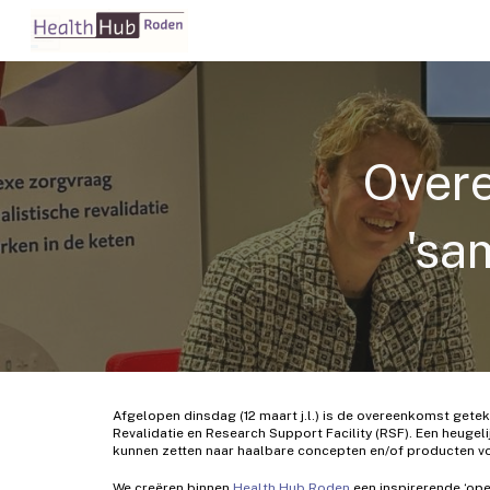
Sk
Over
'sa
Afgelopen dinsdag (12 maart j.l.) is de overeenkomst gete
Revalidatie en Research Support Facility (RSF). Een heuge
kunnen zetten naar haalbare concepten en/of producten vo
We creëren binnen
Health Hub Roden
een inspirerende ‘ope