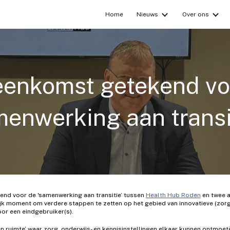
Home
Nieuws
Over ons
ip to main content
Skip to navigat
eenkomst getekend vo
menwerking aan transi
kend voor de 'samenwerking aan transitie’ tussen
Health Hub Roden
en twee a
lijk moment om verdere stappen te zetten op het gebied van innovatieve (zo
or een eindgebruiker(s).
n ruimte’ waar zorg, onderwijs- en kennisinstellingen elkaar kunnen ontmoe