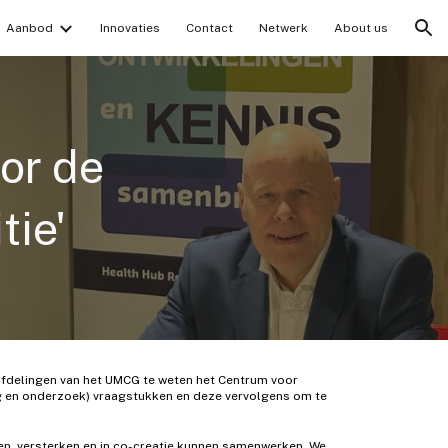
Aanbod
Innovaties
Contact
Netwerk
About us
ion
or de
tie'
fdelingen van het UMCG te weten het Centrum voor
rg en onderzoek) vraagstukken en deze vervolgens om te
ten, versterken en in co-creatie kunnen samenwerken. We